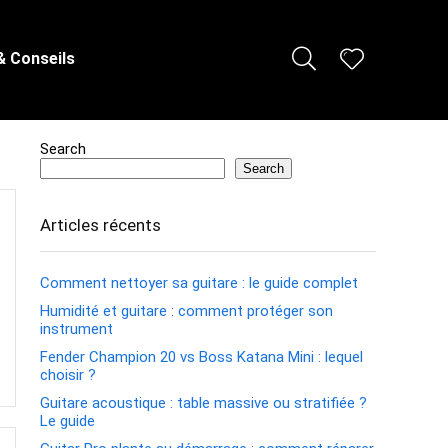
& Conseils
Search
Search
Articles récents
Comment nettoyer sa guitare : le guide complet
Humidité et guitare : comment protéger son
instrument
Fender Champion 20 vs Boss Katana Mini : lequel
choisir ?
Guitare acoustique : table massive ou stratifiée ?
Le guide