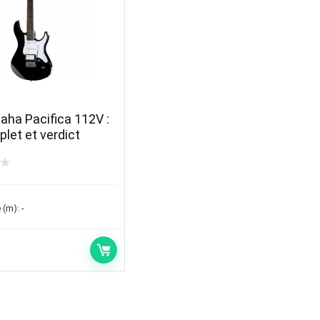
S
aha Pacifica 112V :
let et verdict
★
 (m):
-