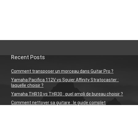
Recent Posts
Comment transposer un morceau dans Guitar Pro ?
Yamaha Pacifica 112V vs Squier Affinity Stratocaster :
laquelle choisir ?
Yamaha THR10 vs THR30 : quel ampli de bureau choisir ?
Comment nettoyer sa guitare : le guide complet
Humidité et guitare : comment protéger son instrument