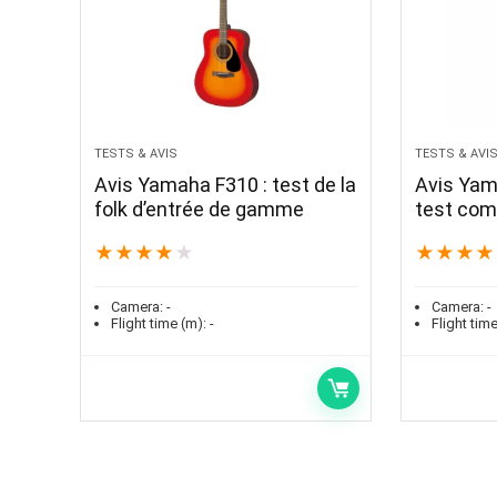
TESTS & AVIS
TESTS & AVI
Avis Yamaha F310 : test de la
Avis Yam
folk d’entrée de gamme
test comp
★
★
★
★
★
★
★
★
★
Camera:
-
Camera:
-
Flight time (m):
-
Flight time