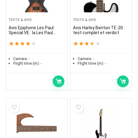
TESTS & AVIS
TESTS & AVIS
Avis Epiphone Les Paul
Avis Harley Benton TE-20 :
Special VE : la Les Paul
test complet et verdict
d’entrée à petit prix
★
★
★
★
★
★
★
★
★
★
Camera:
-
Camera:
-
Flight time (m):
-
Flight time (m):
-