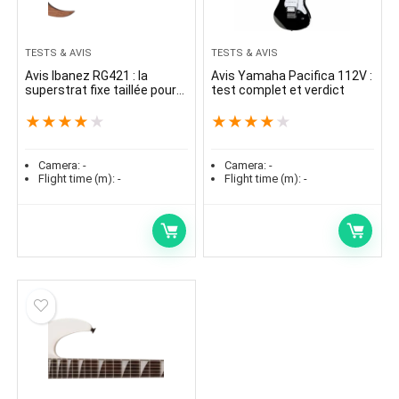
TESTS & AVIS
TESTS & AVIS
Avis Ibanez RG421 : la
Avis Yamaha Pacifica 112V :
superstrat fixe taillée pour
test complet et verdict
le riff
★
★
★
★
★
★
★
★
★
★
Camera:
-
Camera:
-
Flight time (m):
-
Flight time (m):
-