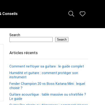
& Conseils
Search
Search
Articles récents
Comment nettoyer sa guitare : le guide complet
Humidité et guitare : comment protéger son
instrument
Fender Champion 20 vs Boss Katana Mini : lequel
choisir ?
Guitare acoustique : table massive ou stratifiée ?
Le guide