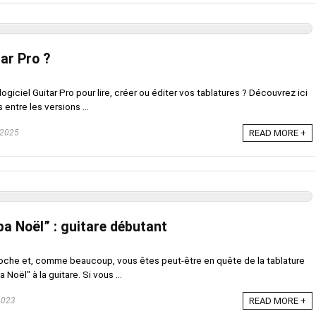
ar Pro ?
giciel Guitar Pro pour lire, créer ou éditer vos tablatures ? Découvrez ici
s entre les versions ...
 2025
READ MORE +
pa Noël” : guitare débutant
che et, comme beaucoup, vous êtes peut-être en quête de la tablature
 Noël" à la guitare. Si vous ...
2023
READ MORE +